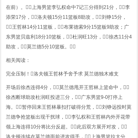
在前）。上海男篮李弘权命中7记三分得到21分，李
添荣17分，洛夫顿15分11篮板8助攻，刘铮15分，
王哲林14分11篮板，布莱德索9分15篮板9助攻；广
东男篮贝兹利18分10篮板，杜润旺13分，徐杰11分4
助攻，莫兰德5分10篮板。
相关阅读：
完全压制！洛夫顿王哲林予舍予求 莫兰德独木难支
开场后徐杰连得4分，莫兰德甩开王哲林上篮命中，
徐杰断球助攻杜润旺投进三分，广东男篮9-0打停上
海。暂停回来王哲林暴扣打破得分荒，刘铮远投时莫
兰德争抢篮板出现干扰球，李弘权和王哲林内外开花带
领上海连得10分将比分反超。此后双方展开对攻，
洛夫顿连续在莫兰德面前进攻得手，上海男篮拉大分