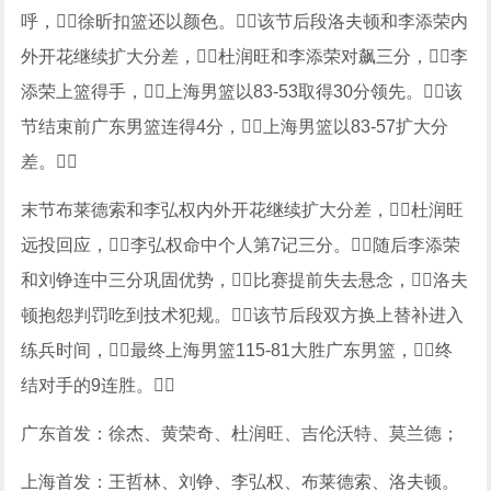
呼，徐昕扣篮还以颜色。该节后段洛夫顿和李添荣内
外开花继续扩大分差，杜润旺和李添荣对飙三分，李
添荣上篮得手，上海男篮以83-53取得30分领先。该
节结束前广东男篮连得4分，上海男篮以83-57扩大分
差。
末节布莱德索和李弘权内外开花继续扩大分差，杜润旺
远投回应，李弘权命中个人第7记三分。随后李添荣
和刘铮连中三分巩固优势，比赛提前失去悬念，洛夫
顿抱怨判罚吃到技术犯规。该节后段双方换上替补进入
练兵时间，最终上海男篮115-81大胜广东男篮，终
结对手的9连胜。
广东首发：徐杰、黄荣奇、杜润旺、吉伦沃特、莫兰德；
上海首发：王哲林、刘铮、李弘权、布莱德索、洛夫顿。