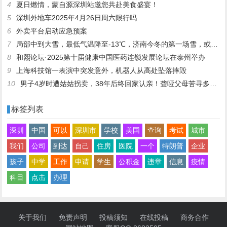
4
夏日燃情，蒙自源深圳站邀您共赴美食盛宴！
5
深圳外地车2025年4月26日周六限行吗
6
外卖平台启动应急预案
7
局部中到大雪，最低气温降至-13℃，济南今冬的第一场雪，或跟去年同一时间！
8
和熙论坛·2025第十届健康中国医药连锁发展论坛在泰州举办
9
上海科技馆一表演中突发意外，机器人从高处坠落摔毁
10
男子4岁时遭姑姑拐卖，38年后终回家认亲！聋哑父母苦寻多年，母亲已抱憾离世丨红星寻人
标签列表
深圳
中国
可以
深圳市
学校
美国
查询
考试
城市
我们
公司
到达
自己
住房
医院
一个
特朗普
企业
孩子
中学
工作
申请
学生
公积金
违章
信息
疫情
科目
点击
办理
关于我们
免责声明
投稿须知
在线投稿
商务合作