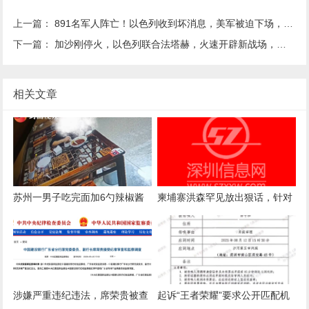
上一篇：
891名军人阵亡！以色列收到坏消息，美军被迫下场，定要血战到底！
下一篇：
加沙刚停火，以色列联合法塔赫，火速开辟新战场，中方提4个关键
相关文章
苏州一男子吃完面加6勺辣椒酱
柬埔寨洪森罕见放出狠话，针对
被店主曝光，店主回应：气愤，
国内电诈产业下达终极清剿指
曝光的本意是希望不要浪费
令，要求彻查涉案官员
涉嫌严重违纪违法，席荣贵被查
起诉“王者荣耀”要求公开匹配机