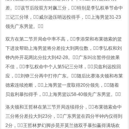
差。该节后段双方对飙三分，特别是李弘权单节命中
三记三分球，威尔逊压哨远投得手，上海男篮31-23
领先广东男篮。
双方在第二节开局命中率不高，李添荣和布莱德索的篮
下进攻帮助上海男篮将分差拉大到两位数，李弘权和刘
铮内外开花两比分拉大到42-28。广东叫出暂停但效果
不佳，李弘权命中个人第5记三分球，贝兹利远投回
应，刘铮三分再中打停广东。随后比赛洛夫顿和布莱
德索连续抢断，上海男篮一度取得20分领先，随着
贝兹利暴扣得手，上海男篮以58-40领先广东男篮。
洛夫顿和王哲林在第三节开局连续得分，布莱德索命中
三分将分差拉大到23分，广东男篮在四分半钟内仅得到
2分，王哲林梦幻脚步晃开莫兰德双手暴扣赢得满场欢