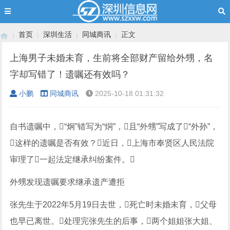
首页
深圳生活
同城商讯
正文
上海男子未婚未育，生前将全部财产留给外甥，名
字却写错了！遗嘱还有效吗？
›
›
›
›
小鹏
同城商讯
2025-10-18 01:31:32
自书遗嘱中，“炯”错写为“烔”，且“外甥”写成了“外孙”，
这样的遗嘱是否有效？近日，上海市奉贤区人民法院
审理了一起法定继承纠纷案件。
外甥发现遗嘱要求继承遗产遭拒
张先生于2022年5月19日去世，死亡时未婚未育，父母
也早已离世。处理完张先生的后事，两个姐姐张大姐、