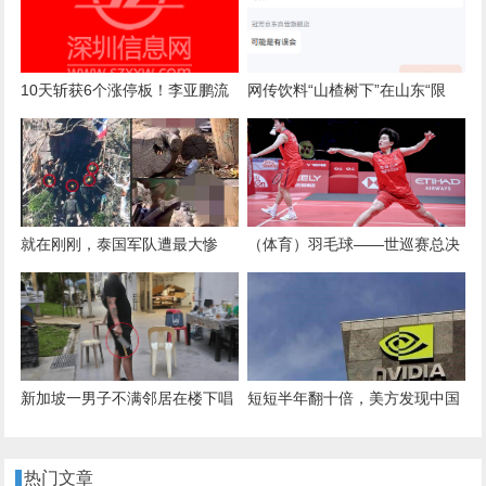
要高技术赋能
回应
10天斩获6个涨停板！李亚鹏流
网传饮料“山楂树下”在山东“限
量带火天地在线，翻倍涨势能否
售”“禁售”，实际济南地址可正常
撑过业绩寒冬？
下单，有网店客服称可能是有误
会，厂家回应
就在刚刚，泰国军队遭最大惨
（体育）羽毛球——世巡赛总决
败：柬埔寨敢死队手持56冲，光
赛：刘圣书/谭宁无缘女双决赛
脚冲锋
新加坡一男子不满邻居在楼下唱
短短半年翻十倍，美方发现中国
歌，持刀将其砍伤，潜逃六天后
秘密，特朗普突松口，背后另有
被捕
企图
热门文章