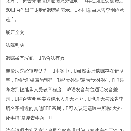
此外，原告未能提供证据充分证明，其在知道受遗赠后
60日内作出了接受遗赠的表示。不同意由原告李炯继承
遗产。
展开全文
法院判决
遗嘱虽有瑕疵，仍合法有效
奉贤法院经审理认为，本案中，虽然案涉遗嘱存在错别
字，将“炯”错写为“烔”，将“大外甥”写为“大外孙”，但是
考虑到被继承人受教育程度、沪语发音与普通话发音差
别，结合查明事实被继承人并无外孙，也并无与原告李
炯名字相近的其他亲属，可以认定遗嘱中所称“大外
孙李烔”是原告李炯。
结合遗嘱内容及案涉房屋产权办理时间（案涉房产于2020