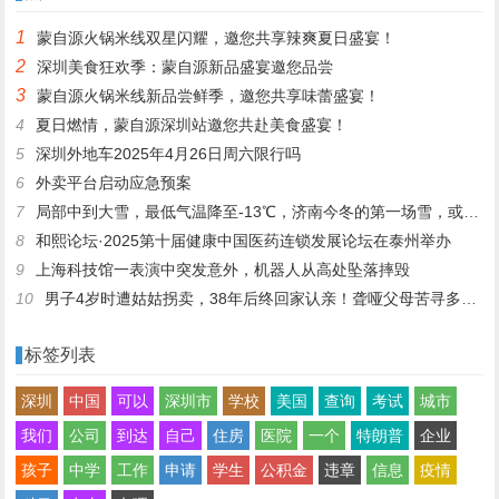
1
蒙自源火锅米线双星闪耀，邀您共享辣爽夏日盛宴！
2
深圳美食狂欢季：蒙自源新品盛宴邀您品尝
3
蒙自源火锅米线新品尝鲜季，邀您共享味蕾盛宴！
4
夏日燃情，蒙自源深圳站邀您共赴美食盛宴！
5
深圳外地车2025年4月26日周六限行吗
6
外卖平台启动应急预案
7
局部中到大雪，最低气温降至-13℃，济南今冬的第一场雪，或跟去年同一时间！
8
和熙论坛·2025第十届健康中国医药连锁发展论坛在泰州举办
9
上海科技馆一表演中突发意外，机器人从高处坠落摔毁
10
男子4岁时遭姑姑拐卖，38年后终回家认亲！聋哑父母苦寻多年，母亲已抱憾离世丨红星寻人
标签列表
深圳
中国
可以
深圳市
学校
美国
查询
考试
城市
我们
公司
到达
自己
住房
医院
一个
特朗普
企业
孩子
中学
工作
申请
学生
公积金
违章
信息
疫情