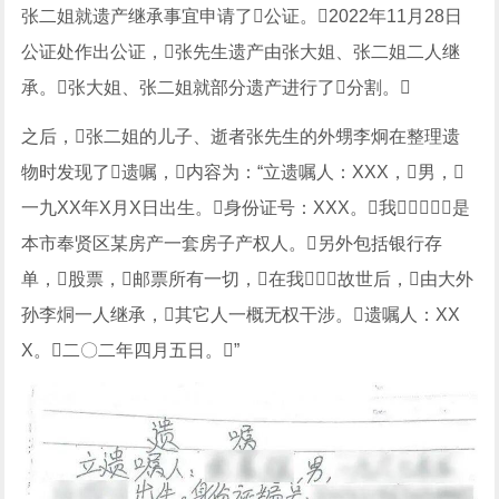
张二姐就遗产继承事宜申请了公证。2022年11月28日
公证处作出公证，张先生遗产由张大姐、张二姐二人继
承。张大姐、张二姐就部分遗产进行了分割。
之后，张二姐的儿子、逝者张先生的外甥李炯在整理遗
物时发现了遗嘱，内容为：“立遗嘱人：XXX，男，
一九XX年X月X日出生。身份证号：XXX。我，是
本市奉贤区某房产一套房子产权人。另外包括银行存
单，股票，邮票所有一切，在我故世后，由大外
孙李烔一人继承，其它人一概无权干涉。遗嘱人：XX
X。二〇二年四月五日。”