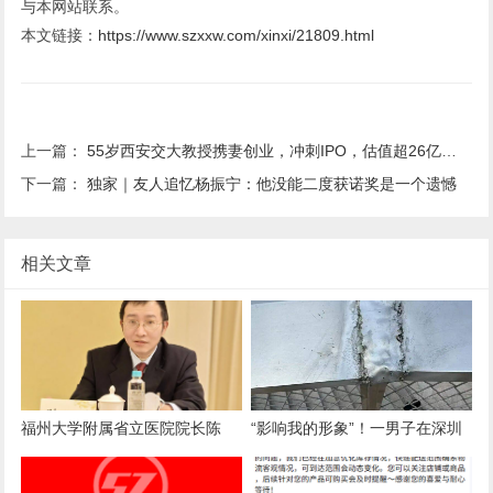
与本网站联系。
本文链接：
https://www.szxxw.com/xinxi/21809.html
上一篇：
55岁西安交大教授携妻创业，冲刺IPO，估值超26亿元！两年半亏了4亿元，尚无产品上市，公司现金储备仅剩1.07亿元
下一篇：
独家｜友人追忆杨振宁：他没能二度获诺奖是一个遗憾
相关文章
福州大学附属省立医院院长陈
“影响我的形象”！一男子在深圳
刚：“3．0版本”的三明医改，需
湾遭遇意外，头皮被戳破！部门