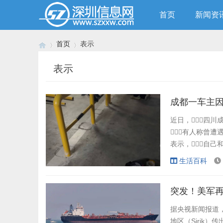
首页
新闻资
首页
表示
表示
›
›
近日，四川
有人称曾遭
表示，自己
当事车主王女士（
生活百科
距离极近，对
看哨兵模式发.
据央视新闻报道，
地区（Sirik）