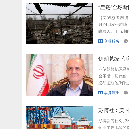
在整理遗物时发现了
“星链”全球
【文/观察者网 
月24日发生故障
障原因。 当地
链”系统在24日
企业服务
日晚在社交媒体平
靠攻击（无人机）完
伊朗总统: 
△伊朗总统佩泽希
会不惜一切代价（
必须证明他们也
仅是政府的决定，
票务演出
看点 当地时间4
朗愿意与美国谈判，
彭博社：美国
彭博新闻社3月2
运业主导地位的提