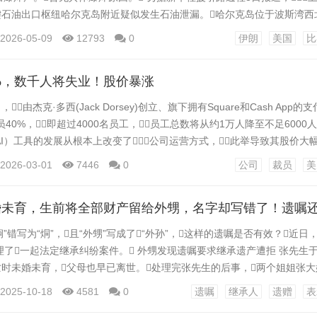
键石油出口枢纽哈尔克岛附近疑似发生石油泄漏。哈尔克岛位于波斯湾西北
5公里，长约6公里、宽约3公里，是伊朗最大原油出口基地，
2026-05-09
12793
0
伊朗
美国
比
。 此外，当地时间5月8日获悉，一名美国高级官员透露，
%，数千人将失业！股价暴涨
由杰克·多西(Jack Dorsey)创立、旗下拥有Square和Cash App的支
员40%，即超过4000名员工，员工总数将从约1万人降至不足6000
I）工具的发展从根本上改变了公司运营方式，此举导致其股价大幅
在致股东的一封信中提到，人工智能(AI)工具是此次裁员的原因。“核心
2026-03-01
7446
0
公司
裁员
美
了创建和运营一家公司的意义。” 多西在该公司的...
婚未育，生前将全部财产留给外甥，名字却写错了！遗嘱
炯”错写为“烔”，且“外甥”写成了“外孙”，这样的遗嘱是否有效？近日
了一起法定继承纠纷案件。 外甥发现遗嘱要求继承遗产遭拒 张先生于2
亡时未婚未育，父母也早已离世。处理完张先生的后事，两个姐姐张
请了公证。2022年11月28日公证处作出公证，张先生遗产由张大
2025-10-18
4581
0
遗嘱
继承人
遗赠
表
姐、张二姐就部分遗产进行了分割。 之后，张二姐的儿子、逝者张先