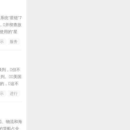
系统“星链”7
，并彻查故
使用的“星
布罗夫迪24
示
服务
场侦察则依
判，但不
判。美国
的，这不
” 新闻多
示
进行
谈判，伊
船、物流和海
产的货船占全