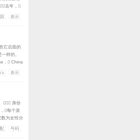
去年，
状态的美国商
国
表示
”。作
来润色它后面的
理是一样的。
 China
r 中国的手机
's
表示
 身份
，每个派
双数为女性分
证号码大全。
配
号码
和003*。