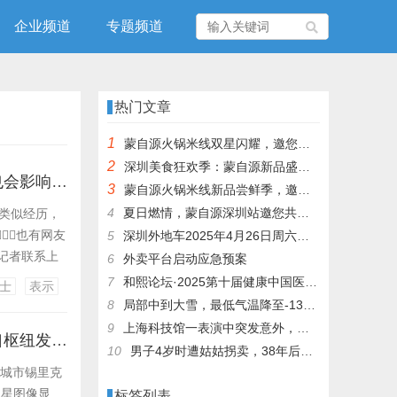
企业频道
专题频道
热门文章
1
蒙自源火锅米线双星闪耀，邀您共享辣爽夏日盛宴！
2
深圳美食狂欢季：蒙自源新品盛宴邀您品尝
成都一车主因邻车长期压线停车安装防护栏，物业：不建议装护栏，也会影响自身停车
3
蒙自源火锅米线新品尝鲜季，邀您共享味蕾盛宴！
4
夏日燃情，蒙自源深圳站邀您共赴美食盛宴！
享类似经历，
也有网友
5
深圳外地车2025年4月26日周六限行吗
闻记者联系上
6
外卖平台启动应急预案
导致两辆车
7
和熙论坛·2025第十届健康中国医药连锁发展论坛在泰州举办
士
表示
是我
8
局部中到大雪，最低气温降至-13℃，济南今冬的第一场雪，或跟去年同一时间！
9
上海科技馆一表演中突发意外，机器人从高处坠落摔毁
突发！美军再次空袭多艘伊朗油轮，一港口城市传出爆炸声、石油出口枢纽发生泄漏，伊朗强烈谴责
10
男子4岁时遭姑姑拐卖，38年后终回家认亲！聋哑父母苦寻多年，母亲已抱憾离世丨红星寻人
口城市锡里克
卫星图像显
标签列表