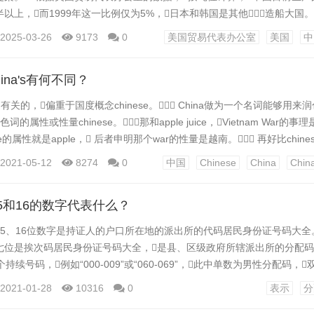
上，而1999年这一比例仅为5%，日本和韩国是其他造船大国。
了0.01%的货船，而美国贸易代表办公室正着眼于重振长期处于停滞
2025-03-26
9173
0
美国贸易代表办公室
美国
中
该机构表示，中国的主导地位使其“拥有掌控全球供应、定价和准入的市场力量
hina's有何不同？
国有关的，偏重于国度概念chinese。 China做为一个名词能够用
的属性或性量chinese。那和apple juice，Vietnam War的事
e的属性就是apple， 后者申明那个war的性量是越南。 再好比chinese，
傍边是能够有外国人的）China trip 去中国的游览China phone numbe
2021-05-12
8274
0
中国
Chinese
China
China
5和16的数字代表什么？
5、16位数字是持证人的户口所在地的派出所的代码居民身份证号码大全。
七位是挨次码居民身份证号码大全，是县、区级政府所辖派出所的分配码
持续号码，例如“000-009”或“060-069”，此中单数为男性分配码，
同年同月同日有两人以上时顺延第二、第三、第四、第五个分配码居民身份
2021-01-28
10316
0
表示
分
的就是个男生，并且和他同年月日生的男生至少有两个，他们的后四位是001*