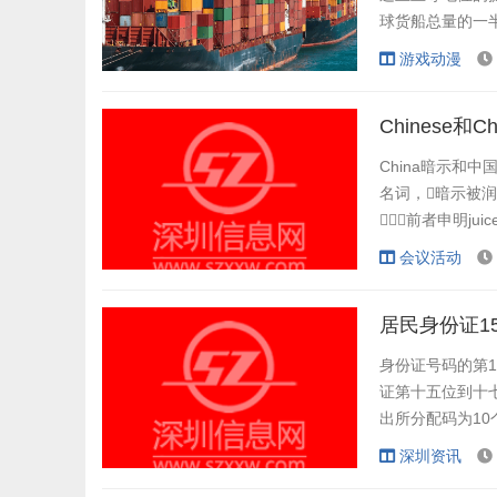
球货船总量的一半以
美国造船厂仅建造
游戏动漫
船制造业。
为回应，拥有...
Chinese和C
China暗示和中
名词，暗示被润色词
前者申明juic
team 中国团队（
会议活动
号码China e...
居民身份证1
身份证号码的第1
证第十五位到十
出所分配码为10个
配码， 如遇
深圳资讯
如：005