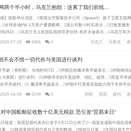
遗...
断网两个半小时，乌克兰抱怨：连累了我们前线…
齐倩】据新华社消息，美国太空探索技术公司（SpaceX）旗下卫星互联网
，全球多地约6.1万用户遭遇断网。该公司数小时后表示，已恢复服务
时间25日，乌克兰无人机部队指挥官罗伯特·布罗夫迪表示，乌克兰军方
晚间至25日凌晨中断了两个半小时。 “整个前线的星链系统都已瘫痪，”
2025-07-26
6065
0
乌克兰
马斯克
表
台“电报”写道，“作战任务在没有（视频）信号视觉的情况下进行，战
成。”随...
伊朗不会不惜一切代价与美国进行谈判
齐扬（资料图） 当地时间7日，伊朗总统佩泽希齐扬表示，伊朗相信谈
与美国）进行谈判。伊朗寻求的不是战争、动乱、核弹，而是寻求谈
在寻求谈判。 佩泽希齐扬表示，伊朗不打算将其核能力用于非和平目
也是伊朗最高领袖的决定，“伊朗相信谈判，但不会接受羞辱性谈判。
2025-04-08
5248
0
伊朗
美国
谈判
表
月6日，伊朗外交部长阿拉格齐表示，至今伊朗和美国尚未举行任何一轮
...
对中国船舶征收数十亿美元税款 恐引发“贸易末日”
5日报道：美国贸易代表办公室于2月21日公布了一项旨在遏制中国在造
案。根据美国贸易代表办公室的数据，按吨位计算，中国目前生