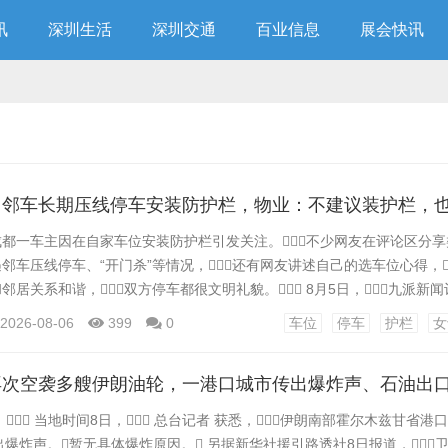
讯
深圳生活
深圳交通
百业信息
展会快讯
成都一车主因在自家车位安装防护栏引发关注。不少网友在评论区分
遇邻车压线停车、“开门杀”等情况，还有网友讲述自己的选车位心得，
和邻居关系和谐，双方停车都很文明礼貌。 8月5日，九派新
化姓），她表示，旁边车位的车主经常压线甚至过线停车，
2026-08-06
399
0
车位
停车
护栏
女
方的车还与自己的车发生过碰撞，“她撞了我，但都没有说，
..
 当地时间8日， 总台记者 获悉，伊朗南部霍尔木兹甘省港
传出爆炸声。暂无具体爆炸原因。 另据新华社援引路透社8日报道，