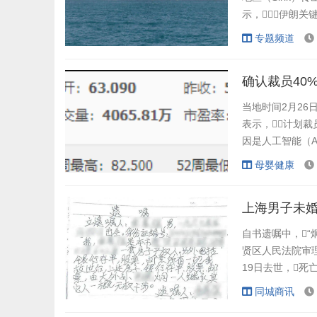
示，伊朗关
离伊朗海岸大约2
专题频道
原油都从这里出口
施了空袭...
确认裁员40
当地时间2月26日，
表示，计划裁
因是人工智能（A
报道，多西
母婴健康
智能工具已改变
上海男子未
自书遗嘱中，“
贤区人民法院审理
19日去世，死
就遗产继承事宜申
同城商讯
人继承。张大