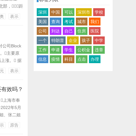
部，距
深圳
中国
可以
深圳市
学校
伊朗90%的
奥
表示
美军当天实
美国
查询
考试
城市
我们
公司
到达
自己
住房
医院
一个
特朗普
企业
孩子
中学
付公司Block
工作
申请
学生
公积金
违章
人。主要原
信息
疫情
科目
点击
办理
上涨。 据
逻辑很简单，
元
表示
还有效吗？
，上海市奉
022年5月
大姐、张二姐
姐、张二姐二
示
原告
生的外甥李炯