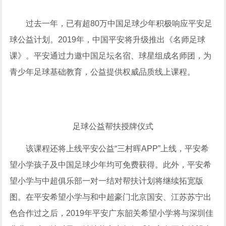
过去一年，已有超80万中国足球少年积极响应平安足
球公益计划。2019年，中国平安将升级推出《名师足球
课》。平安通过力邀中国足坛名宿、球星组成名师团，为
青少年足球基础教育，公益提供权威品质线上课程。
足球公益帮扶授牌仪式
该课程还将上线平安公益“三村晖APP”上线，平安希
望小学孩子及中国足球少年均可免费获得。此外，平安希
望小学与中超俱乐部一对一结对帮扶计划将继续拓宽版
图。在平安希望小学与和中超豪门北京国安、江苏苏宁出
色合作过之后，2019年平安广东韶关希望小学将与深圳佳