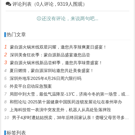
评论列表（0人评论 , 9319人围观）
☹还没有评论，来说两句吧...
热门文章
1
蒙自源火锅米线双星闪耀，邀您共享辣爽夏日盛宴！
2
深圳美食狂欢季：蒙自源新品盛宴邀您品尝
3
蒙自源火锅米线新品尝鲜季，邀您共享味蕾盛宴！
4
夏日燃情，蒙自源深圳站邀您共赴美食盛宴！
5
深圳外地车2025年4月26日周六限行吗
6
外卖平台启动应急预案
7
局部中到大雪，最低气温降至-13℃，济南今冬的第一场雪，或跟去年同一时间！
8
和熙论坛·2025第十届健康中国医药连锁发展论坛在泰州举办
9
上海科技馆一表演中突发意外，机器人从高处坠落摔毁
10
男子4岁时遭姑姑拐卖，38年后终回家认亲！聋哑父母苦寻多年，母亲已抱憾离世丨红星寻人
标签列表