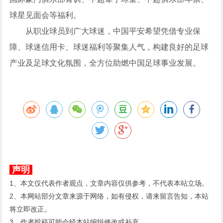
球星见面会等福利。
从职业球员到广大球迷，中国平安希望凭借专业保
障、球迷信用卡、球迷福利等聚集人气，构建良好的足球
产业及足球文化氛围，全方位助燃中国足球事业发展。
声明
1、本文仅代表作者观点，文章内容仅供参考，不代表本站立场。
2、本网站部分文章来源于网络，如有侵权，请来留言告知，本站
将立即改正。
3、作者投稿可能会经本站编辑修改或补充。