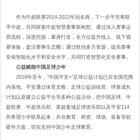
作为中超联赛2014-2022年冠名商，下一步平安将联
手中超，共同探索中超智慧赛事新构想。通过深入赛事运
营流程，深度挖掘，量身打造，全方位提升线上、线下观
赛体验，盘活赛事生态圈；通过联动多方资源，提高赛事
安保智能化水平和安全水平，共同打造智慧化安全赛事。
公益赋能中国足球少年
2018年至今，“中国平安+”足球公益计划已在全国范围
内落地。平安通过体育支教、足球公益训练营、球童成长
计划以及建立公益平台等多种公益活动，把中国足球、中
超联赛、中超俱乐部、英超曼城足球俱乐部以及平安114
所希望小学联系起来，并在教育、师资、球场、装备等软
硬件方面，切实支持中国少年足球教育。