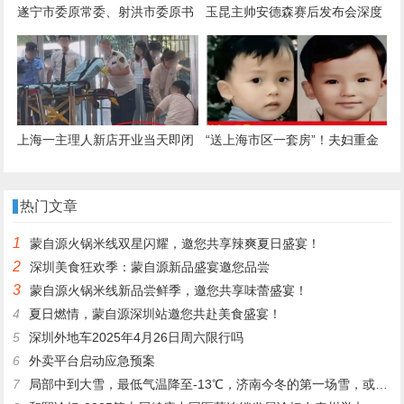
遂宁市委原常委、射洪市委原书
玉昆主帅安德森赛后发布会深度
记谭晓政任四川省交通厅副厅长
解析：为何对北京队表达赞赏？
上海一主理人新店开业当天即闭
“送上海市区一套房”！夫妇重金
店，顾客现场冒高温排长队有人
悬赏被拐26年儿子线索：人贩子
晕倒，商场：已送医，另有人中
已减刑出狱，儿子仍下落不明！
热门文章
暑
年年都为儿子备份礼物
1
蒙自源火锅米线双星闪耀，邀您共享辣爽夏日盛宴！
2
深圳美食狂欢季：蒙自源新品盛宴邀您品尝
3
蒙自源火锅米线新品尝鲜季，邀您共享味蕾盛宴！
4
夏日燃情，蒙自源深圳站邀您共赴美食盛宴！
5
深圳外地车2025年4月26日周六限行吗
6
外卖平台启动应急预案
7
局部中到大雪，最低气温降至-13℃，济南今冬的第一场雪，或跟去年同一时间！