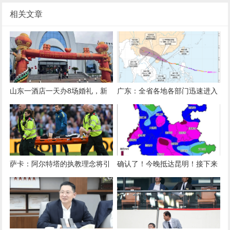
相关文章
山东一酒店一天办8场婚礼，新
广东：全省各地各部门迅速进入
人共用一个充气拱门，酒店称免
临战状态
费提供：大家都想放前面，顺序
不好协调
萨卡：阿尔特塔的执教理念将引
确认了！今晚抵达昆明！接下来
领阿森纳走向成功
更猛，这期间暂停外出