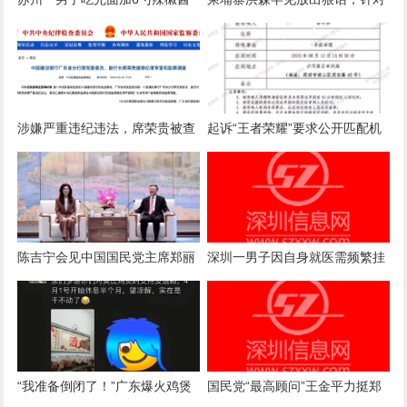
被店主曝光，店主回应：气愤，
国内电诈产业下达终极清剿指
曝光的本意是希望不要浪费
令，要求彻查涉案官员
涉嫌严重违纪违法，席荣贵被查
起诉“王者荣耀”要求公开匹配机
制案一审诉求被驳回，法院：属
商业秘密，公开或导致被滥用
陈吉宁会见中国国民党主席郑丽
深圳一男子因自身就医需频繁挂
文
号，自学编写抢号脚本，发
现“商机”后与妻子分工合作，代
抢各大医院号源，涉案金额超57
万元，二人均获刑
“我准备倒闭了！”广东爆火鸡煲
国民党“最高顾问”王金平力挺郑