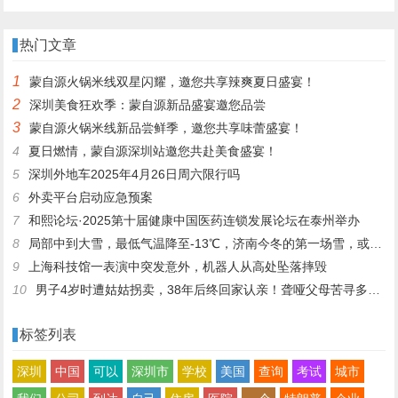
店老板再发声：你们去隔壁吧，
丽文访陆：两岸一家人，有事自
我这是冰冻鸡，别来了；儿子：
己解决
热门文章
家里有养鸡场，最多还能撑一到
1
蒙自源火锅米线双星闪耀，邀您共享辣爽夏日盛宴！
两个月
2
深圳美食狂欢季：蒙自源新品盛宴邀您品尝
3
蒙自源火锅米线新品尝鲜季，邀您共享味蕾盛宴！
4
夏日燃情，蒙自源深圳站邀您共赴美食盛宴！
5
深圳外地车2025年4月26日周六限行吗
6
外卖平台启动应急预案
7
和熙论坛·2025第十届健康中国医药连锁发展论坛在泰州举办
8
局部中到大雪，最低气温降至-13℃，济南今冬的第一场雪，或跟去年同一时间！
9
上海科技馆一表演中突发意外，机器人从高处坠落摔毁
10
男子4岁时遭姑姑拐卖，38年后终回家认亲！聋哑父母苦寻多年，母亲已抱憾离世丨红星寻人
标签列表
深圳
中国
可以
深圳市
学校
美国
查询
考试
城市