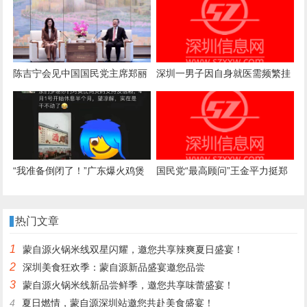
商业秘密，公开或导致被滥用
陈吉宁会见中国国民党主席郑丽
深圳一男子因自身就医需频繁挂
文
号，自学编写抢号脚本，发
现“商机”后与妻子分工合作，代
抢各大医院号源，涉案金额超57
万元，二人均获刑
“我准备倒闭了！”广东爆火鸡煲
国民党“最高顾问”王金平力挺郑
店老板再发声：你们去隔壁吧，
丽文访陆：两岸一家人，有事自
我这是冰冻鸡，别来了；儿子：
己解决
热门文章
家里有养鸡场，最多还能撑一到
1
蒙自源火锅米线双星闪耀，邀您共享辣爽夏日盛宴！
两个月
2
深圳美食狂欢季：蒙自源新品盛宴邀您品尝
3
蒙自源火锅米线新品尝鲜季，邀您共享味蕾盛宴！
4
夏日燃情，蒙自源深圳站邀您共赴美食盛宴！