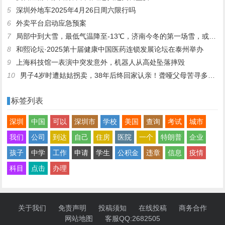
5
深圳外地车2025年4月26日周六限行吗
6
外卖平台启动应急预案
7
局部中到大雪，最低气温降至-13℃，济南今冬的第一场雪，或跟去年同一时间！
8
和熙论坛·2025第十届健康中国医药连锁发展论坛在泰州举办
9
上海科技馆一表演中突发意外，机器人从高处坠落摔毁
10
男子4岁时遭姑姑拐卖，38年后终回家认亲！聋哑父母苦寻多年，母亲已抱憾离世丨红星寻人
标签列表
深圳
中国
可以
深圳市
学校
美国
查询
考试
城市
我们
公司
到达
自己
住房
医院
一个
特朗普
企业
孩子
中学
工作
申请
学生
公积金
违章
信息
疫情
科目
点击
办理
关于我们
免责声明
投稿须知
在线投稿
商务合作
网站地图
客服QQ:2682505