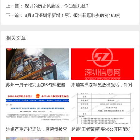
上一篇：
深圳的历史风貌区，你知道几处?
下一篇：
8月8日深圳零新增！累计报告新冠肺炎病例463例
相关文章
苏州一男子吃完面加6勺辣椒酱
柬埔寨洪森罕见放出狠话，针对
被店主曝光，店主回应：气愤，
国内电诈产业下达终极清剿指
曝光的本意是希望不要浪费
令，要求彻查涉案官员
涉嫌严重违纪违法，席荣贵被查
起诉“王者荣耀”要求公开匹配机
制案一审诉求被驳回，法院：属