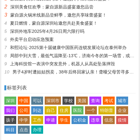
两个月
2
深圳美食狂欢季：蒙自源新品盛宴邀您品尝
3
蒙自源火锅米线新品尝鲜季，邀您共享味蕾盛宴！
4
夏日燃情，蒙自源深圳站邀您共赴美食盛宴！
5
深圳外地车2025年4月26日周六限行吗
6
外卖平台启动应急预案
7
和熙论坛·2025第十届健康中国医药连锁发展论坛在泰州举办
8
局部中到大雪，最低气温降至-13℃，济南今冬的第一场雪，或跟去年同一时间！
9
上海科技馆一表演中突发意外，机器人从高处坠落摔毁
10
男子4岁时遭姑姑拐卖，38年后终回家认亲！聋哑父母苦寻多年，母亲已抱憾离世丨红星寻人
标签列表
深圳
中国
可以
深圳市
学校
美国
查询
考试
城市
我们
公司
到达
自己
住房
医院
一个
特朗普
企业
孩子
中学
工作
申请
学生
公积金
违章
信息
疫情
科目
点击
办理