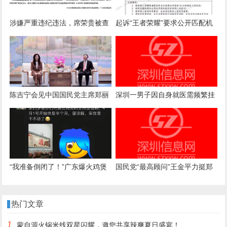
涉嫌严重违纪违法，席荣贵被查
起诉“王者荣耀”要求公开匹配机
制案一审诉求被驳回，法院：属
商业秘密，公开或导致被滥用
陈吉宁会见中国国民党主席郑丽
深圳一男子因自身就医需频繁挂
文
号，自学编写抢号脚本，发
现“商机”后与妻子分工合作，代
抢各大医院号源，涉案金额超57
万元，二人均获刑
“我准备倒闭了！”广东爆火鸡煲
国民党“最高顾问”王金平力挺郑
店老板再发声：你们去隔壁吧，
丽文访陆：两岸一家人，有事自
我这是冰冻鸡，别来了；儿子：
己解决
热门文章
家里有养鸡场，最多还能撑一到
1
蒙自源火锅米线双星闪耀，邀您共享辣爽夏日盛宴！