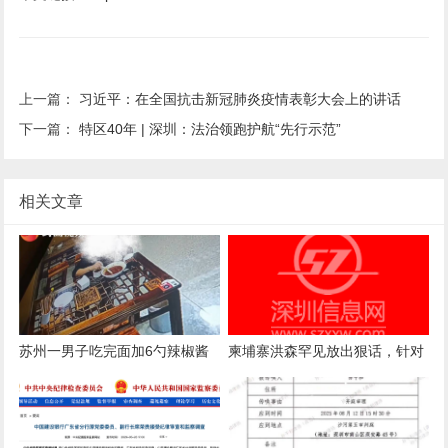
上一篇：
习近平：在全国抗击新冠肺炎疫情表彰大会上的讲话
下一篇：
特区40年 | 深圳：法治领跑护航“先行示范”
相关文章
苏州一男子吃完面加6勺辣椒酱
柬埔寨洪森罕见放出狠话，针对
被店主曝光，店主回应：气愤，
国内电诈产业下达终极清剿指
曝光的本意是希望不要浪费
令，要求彻查涉案官员