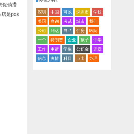
取促销措
深圳
中国
可以
深圳市
学校
店是pos
美国
查询
考试
城市
我们
公司
到达
自己
住房
医院
一个
特朗普
企业
孩子
中学
工作
申请
学生
公积金
违章
信息
疫情
科目
点击
办理