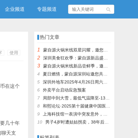
企业频道
专题频道
热门文章
1
蒙自源火锅米线双星闪耀，邀您共享辣爽夏日盛宴！
字
使用
2
深圳美食狂欢季：蒙自源新品盛宴邀您品尝
3
蒙自源火锅米线新品尝鲜季，邀您共享味蕾盛宴！
4
夏日燃情，蒙自源深圳站邀您共赴美食盛宴！
5
深圳外地车2025年4月26日周六限行吗
货币在这个
6
外卖平台启动应急预案
7
局部中到大雪，最低气温降至-13℃，济南今冬的第一场雪，或跟去年同一时间！
8
和熙论坛·2025第十届健康中国医药连锁发展论坛在泰州举办
9
上海科技馆一表演中突发意外，机器人从高处坠落摔毁
10
男子4岁时遭姑姑拐卖，38年后终回家认亲！聋哑父母苦寻多年，母亲已抱憾离世丨红星寻人
需要几十年
们聊天支
标签列表