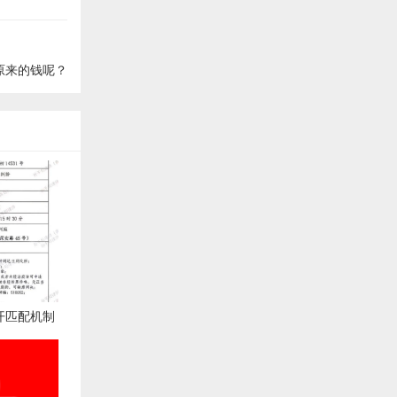
原来的钱呢？
开匹配机制
院：属商业
用