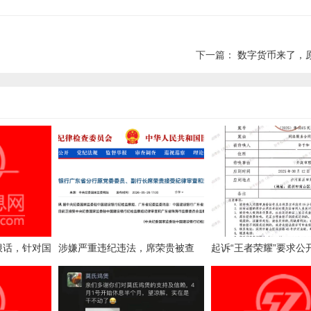
下一篇：
数字货币来了，
狠话，针对国
涉嫌严重违纪违法，席荣贵被查
起诉“王者荣耀”要求公
清剿指令，要
案一审诉求被驳回，法
秘密，公开或导致被滥