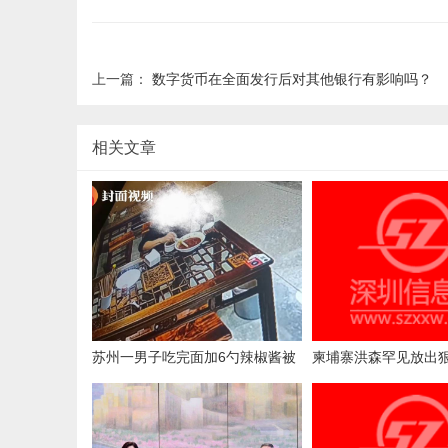
上一篇：
数字货币在全面发行后对其他银行有影响吗？
相关文章
苏州一男子吃完面加6勺辣椒酱被
柬埔寨洪森罕见放出
店主曝光，店主回应：气愤，曝光
内电诈产业下达终极
的本意是希望不要浪费
求彻查涉案官员