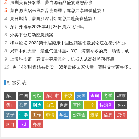
2
深圳美食狂欢季：蒙自源新品盛宴邀您品尝
3
蒙自源火锅米线新品尝鲜季，邀您共享味蕾盛宴！
4
夏日燃情，蒙自源深圳站邀您共赴美食盛宴！
5
深圳外地车2025年4月26日周六限行吗
6
外卖平台启动应急预案
7
和熙论坛·2025第十届健康中国医药连锁发展论坛在泰州举办
8
局部中到大雪，最低气温降至-13℃，济南今冬的第一场雪，或跟去年同一时间！
9
上海科技馆一表演中突发意外，机器人从高处坠落摔毁
10
男子4岁时遭姑姑拐卖，38年后终回家认亲！聋哑父母苦寻多年，母亲已抱憾离世丨红星寻人
标签列表
深圳
中国
可以
深圳市
学校
美国
查询
考试
城市
我们
公司
到达
自己
住房
医院
一个
特朗普
企业
孩子
中学
工作
申请
学生
公积金
违章
信息
疫情
科目
点击
办理