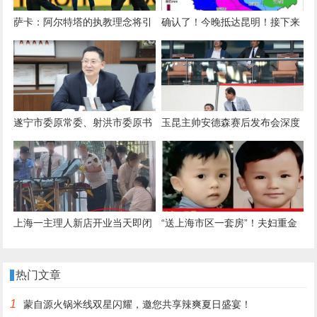
萨卡：阿尔特塔的执教理念将引
确认了！今晚抵达昆明！接下来
领阿森纳走向成功
更猛，这期间暂停外出
遂宁市委原常委、射洪市委原书
玉昆主帅安德森赛后发布会深度
记谭晓政任四川省交通厅副厅长
解析：为何对北京队表达赞赏？
上海一主理人新店开业当天即闭
“送上海市区一套房”！夫妇重金
店，顾客现场冒高温排长队有人
悬赏被拐26年儿子线索：人贩子
晕倒，商场：已送医，另有人中
已减刑出狱，儿子仍下落不明！
热门文章
暑
年年都为儿子备份礼物
1
蒙自源火锅米线双星闪耀，邀您共享辣爽夏日盛宴！