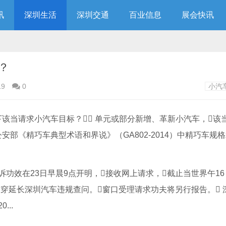
讯
深圳生活
深圳交通
百业信息
展会快讯
？
19
0
小汽
下该当请求小汽车目标？ 单元或部分新增、革新小汽车，该
安部《精巧车典型术语和界说》（GA802-2014）中精巧车规
功效在23日早晨9点开明，接收网上请求，截止当世界午16：
贯穿延长深圳汽车违规查问。窗口受理请求功夫将另行报告。 
..