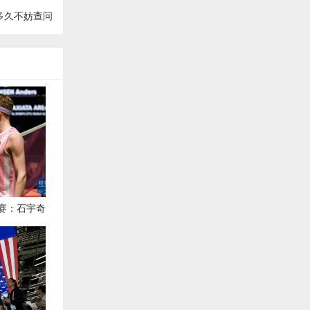
多久不妨查问
赛：石宇奇