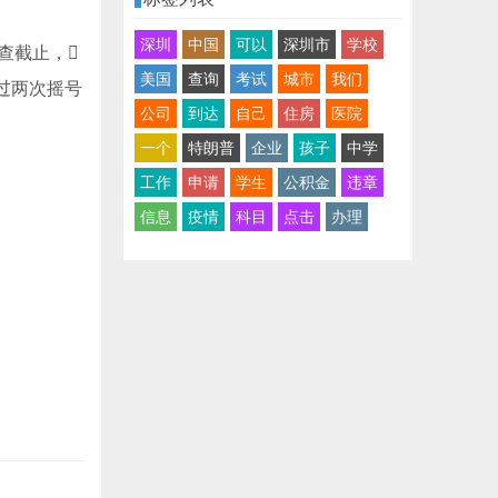
深圳
中国
可以
深圳市
学校
查截止，
美国
查询
考试
城市
我们
过两次摇号
公司
到达
自己
住房
医院
一个
特朗普
企业
孩子
中学
工作
申请
学生
公积金
违章
信息
疫情
科目
点击
办理