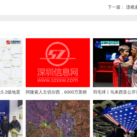
下一篇：
违规
5.2级地震
阿隆索入主切尔西，6000万英镑
羽毛球丨马来西亚公开
感
后卫库库雷利亚被曝“1000%”离
晋级决赛
队：新帅首考即至？