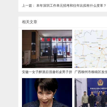
上一篇：
本年深圳工作单元招考和往年比拟有什么变革？
相关文章
安徽一女子醉酒后强邀邻桌男子拼
广西柳州市柳南区发生
酒，遭拒后心生不满言语辱骂
南宁、河池等地有震