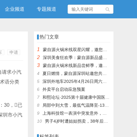
企业频道
专题频道
热门文章
1
蒙自源火锅米线双星闪耀，邀您共享辣爽夏日盛宴！
车
申请
2
深圳美食狂欢季：蒙自源新品盛宴邀您品尝
3
蒙自源火锅米线新品尝鲜季，邀您共享味蕾盛宴！
当请求小汽
4
夏日燃情，蒙自源深圳站邀您共赴美食盛宴！
5
深圳外地车2025年4月26日周六限行吗
格术语分类
6
外卖平台启动应急预案
7
和熙论坛·2025第十届健康中国医药连锁发展论坛在泰州举办
30，已
8
局部中到大雪，最低气温降至-13℃，济南今冬的第一场雪，或跟去年同一时间！
9
上海科技馆一表演中突发意外，机器人从高处坠落摔毁
深圳市小汽
10
男子4岁时遭姑姑拐卖，38年后终回家认亲！聋哑父母苦寻多年，母亲已抱憾离世丨红星寻人
标签列表