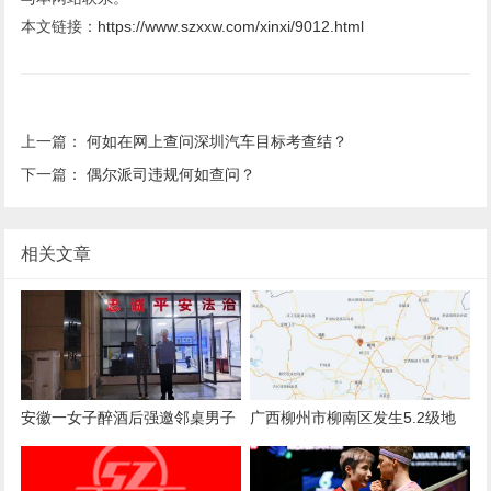
本文链接：
https://www.szxxw.com/xinxi/9012.html
上一篇：
何如在网上查问深圳汽车目标考查结？
下一篇：
偶尔派司违规何如查问？
相关文章
安徽一女子醉酒后强邀邻桌男子
广西柳州市柳南区发生5.2级地
拼酒，遭拒后心生不满言语辱骂
震 南宁、河池等地有震感