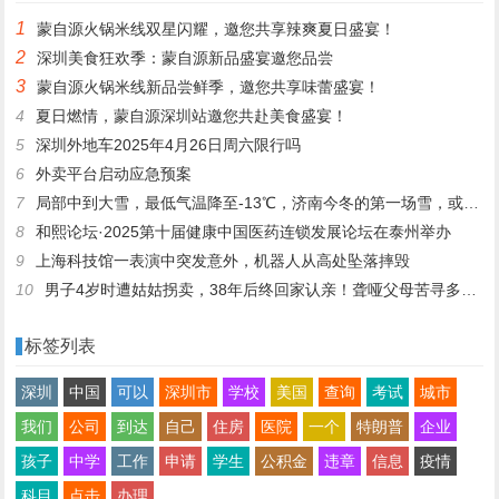
1
蒙自源火锅米线双星闪耀，邀您共享辣爽夏日盛宴！
2
深圳美食狂欢季：蒙自源新品盛宴邀您品尝
3
蒙自源火锅米线新品尝鲜季，邀您共享味蕾盛宴！
4
夏日燃情，蒙自源深圳站邀您共赴美食盛宴！
5
深圳外地车2025年4月26日周六限行吗
6
外卖平台启动应急预案
7
局部中到大雪，最低气温降至-13℃，济南今冬的第一场雪，或跟去年同一时间！
8
和熙论坛·2025第十届健康中国医药连锁发展论坛在泰州举办
9
上海科技馆一表演中突发意外，机器人从高处坠落摔毁
10
男子4岁时遭姑姑拐卖，38年后终回家认亲！聋哑父母苦寻多年，母亲已抱憾离世丨红星寻人
标签列表
深圳
中国
可以
深圳市
学校
美国
查询
考试
城市
我们
公司
到达
自己
住房
医院
一个
特朗普
企业
孩子
中学
工作
申请
学生
公积金
违章
信息
疫情
科目
点击
办理