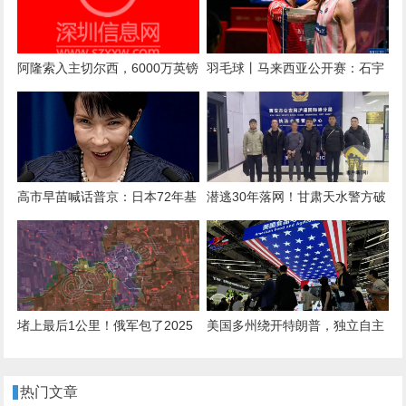
阿隆索入主切尔西，6000万英镑
羽毛球丨马来西亚公开赛：石宇
后卫库库雷利亚被曝“1000%”离
奇晋级决赛
队：新帅首考即至？
高市早苗喊话普京：日本72年基
潜逃30年落网！甘肃天水警方破
业，绝不能毁中方手上，想去克
获一起命案积案
宫面谈！
堵上最后1公里！俄军包了2025
美国多州绕开特朗普，独立自主
年最大饺子，300名敢死队攻占
与中国打交道，希望维持合作，
红军城
免遭反制！
热门文章