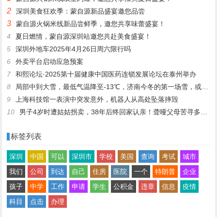
2
深圳美食狂欢季：蒙自源新品盛宴邀您品尝
3
蒙自源火锅米线新品尝鲜季，邀您共享味蕾盛宴！
4
夏日燃情，蒙自源深圳站邀您共赴美食盛宴！
5
深圳外地车2025年4月26日周六限行吗
6
外卖平台启动应急预案
7
和熙论坛·2025第十届健康中国医药连锁发展论坛在泰州举办
8
局部中到大雪，最低气温降至-13℃，济南今冬的第一场雪，或跟去年同一时间！
9
上海科技馆一表演中突发意外，机器人从高处坠落摔毁
10
男子4岁时遭姑姑拐卖，38年后终回家认亲！聋哑父母苦寻多年，母亲已抱憾离世丨红星寻人
标签列表
深圳
中国
可以
深圳市
学校
美国
查询
考试
城市
我们
公司
到达
自己
住房
医院
一个
特朗普
企业
孩子
中学
工作
申请
学生
公积金
违章
信息
疫情
科目
点击
办理