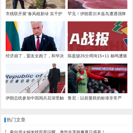
市残联开展“春风植新绿 实干护
罕见！伊朗霍尔木兹岛遭遇强降
青山”主题党日活动
雨，部分海域变成“血色海洋”
经济崩了，盟友全跑了，和华决
陈盈骏26分周琦15+11 杨鸣遭驱
裂的欧洲小国，现在急盼中国伸
逐北京送辽宁首败
手？
伊朗总统参加中国阅兵后深受触
鲁尼：以前曼联的标准非常严
动，当即决定回国，加快落实中
格，但穆里尼奥似乎不太在意
伊25年合作协议
热门文章
1
蒙自源火锅米线双星闪耀，邀您共享辣爽夏日盛宴！