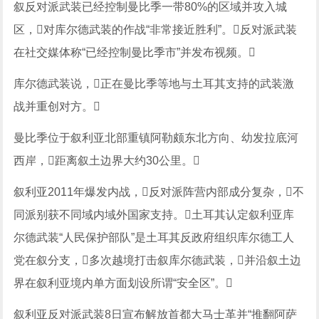
叙反对派武装已经控制曼比季一带80%的区域并攻入城
区，对库尔德武装的作战“非常接近胜利”。反对派武装
在社交媒体称“已经控制曼比季市”并发布视频。
库尔德武装说，正在曼比季等地与土耳其支持的武装激
战并重创对方。
曼比季位于叙利亚北部重镇阿勒颇东北方向、幼发拉底河
西岸，距离叙土边界大约30公里。
叙利亚2011年爆发内战，反对派阵营内部成分复杂，不
同派别获不同域内域外国家支持。土耳其认定叙利亚库
尔德武装“人民保护部队”是土耳其反政府组织库尔德工人
党在叙分支，多次越境打击叙库尔德武装，并沿叙土边
界在叙利亚境内单方面划设所谓“安全区”。
叙利亚反对派武装8日宣布解放首都大马士革并“推翻阿萨