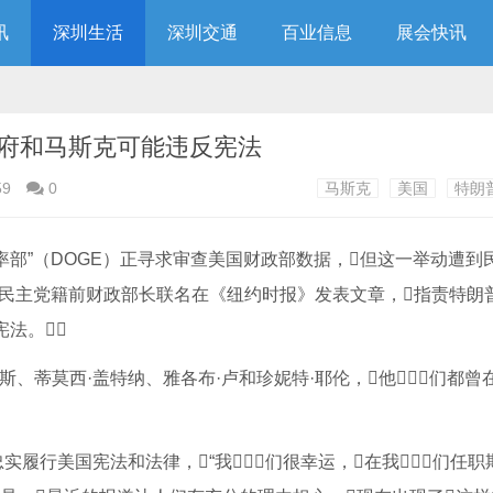
讯
深圳生活
深圳交通
百业信息
展会快讯
府和马斯克可能违反宪法
59
0
马斯克
美国
特朗
率部”（DOGE）正寻求审查美国财政部数据，但这一举动遭到
5名民主党籍前财政部长联名在《纽约时报》发表文章，指责特朗
宪法。
斯、蒂莫西·盖特纳、雅各布·卢和珍妮特·耶伦，他们都曾
实履行美国宪法和法律，“我们很幸运，在我们任职