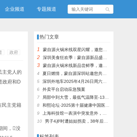
企业频道
专题频道
热门文章
1
蒙自源火锅米线双星闪耀，邀您共享辣爽夏日盛宴！
普
政府
2
深圳美食狂欢季：蒙自源新品盛宴邀您品尝
3
蒙自源火锅米线新品尝鲜季，邀您共享味蕾盛宴！
民主党人的
4
夏日燃情，蒙自源深圳站邀您共赴美食盛宴！
5
深圳外地车2025年4月26日周六限行吗
普政府和D
6
外卖平台启动应急预案
7
局部中到大雪，最低气温降至-13℃，济南今冬的第一场雪，或跟去年同一时间！
在民主党籍
8
和熙论坛·2025第十届健康中国医药连锁发展论坛在泰州举办
9
上海科技馆一表演中突发意外，机器人从高处坠落摔毁
10
男子4岁时遭姑姑拐卖，38年后终回家认亲！聋哑父母苦寻多年，母亲已抱憾离世丨红星寻人
期间，没
标签列表