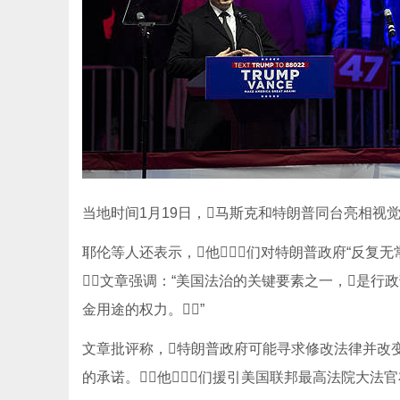
当地时间1月19日，马斯克和特朗普同台亮相视
耶伦等人还表示，他们对特朗普政府“反复无
文章强调：“美国法治的关键要素之一，是
金用途的权力。”
文章批评称，特朗普政府可能寻求修改法律并改
的承诺。他们援引美国联邦最高法院大法官