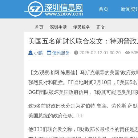
首页
新闻资
首页
深圳生活
便民服务
正文
美国五名前财长联合发文：特朗普政
小鹏
便民服务
2025-02-12 01:30:20
53
›
›
›
›
【文/观察者网 陈思佳】马斯克领导的美国“政府效
强烈反对和阻拦。当地时间2月10日，美国
OGE团队破坏美国政府信用，称其可能违反美国
这5名前财政部长分别为罗伯特·鲁宾、劳伦斯·萨默
美国总统的政府任职。
他们联合发文称，财政部长最根本的责任是忠