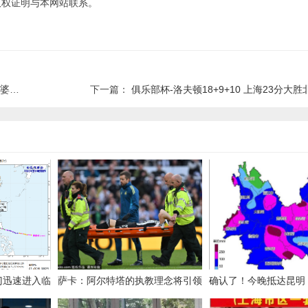
版权证明与本网站联系。
……
下一篇：
俱乐部杯-洛夫顿18+9+10 上海23分大
门迅速进入临
萨卡：阿尔特塔的执教理念将引领
确认了！今晚抵达昆明
阿森纳走向成功
猛，这期间暂停外出