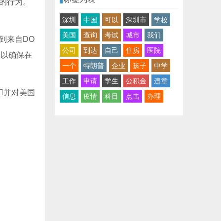
样的行为。
深圳
中国
可以
深圳市
学校
美国
查询
考试
城市
我们
到来自DO
公司
到达
自己
住房
医院
以确保在
一个
特朗普
企业
孩子
中学
工作
申请
学生
公积金
违章
并对美国
信息
疫情
科目
点击
办理