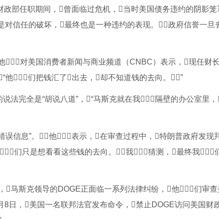
在财政部任职期间，曾面临过危机，当时美国债务违约的阴影笼罩
是对信任的破坏，最终也是一种违约的表现。政府信誉一旦
对美国消费者新闻与商业频道（CNBC）表示，现任财长
他们把钱汇了出去，却不知道钱的去向。”
法完全是“胡说八道”，“马斯克就在我隔壁的办公室里，
误信息”。他表示，在审查过程中，特朗普政府发现
我们只是想看看这些钱的去向。我猜测，最终我
马斯克领导的DOGE正面临一系列法律纠纷，他们审
月8日，美国一名联邦法官发布命令，禁止DOGE访问美国财