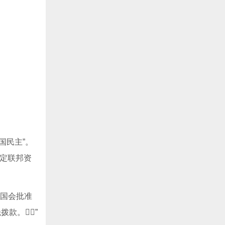
国民主”。
决定联邦资
弃国会批准
拨款。”