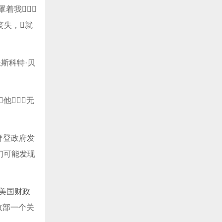
着我
丧失，就
斯科特·贝
他无
拜登政府发
们可能发现
查美国财政
政部一个关