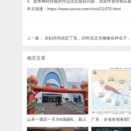
4、如本网站转载的作品涉及版权问题，请原作者持相应
本文链接：
https://www.szxxw.com/xinxi/21075.html
上一篇：
夫妇共同决定丁克，20年后丈夫偷偷在外生子，婆婆还帮忙带孩子
相关文章
山东一酒店一天办8场婚礼，新人
广东：全省各地各部
共用一个充气拱门，酒店称免费提
战状态