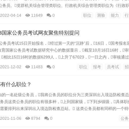
公务员。党群机关综合管理类职位、行政机关综合管理类职位为《行政
；深圳市人民政府金融发展服务办公室综合管理类（国际金融）职位为《
2022-04-14
11649
0
职位
测验
能力
行
金融知识》。 2深圳 公务员。行政执法类职位为《行政职业能力测
；深圳市社会保险基金...
13国家公务员考试网友聚焦特别提问
务员考试15日开始报名，经过第一天的“沉静”后，16日，国考报名
教育国家公务员考试数据研究中心的数据显示，截至10月16日16时，
，相比15日16时的数据6299人，上升了67023，一日之内，审核通
网。对于今年的国考，网友关注哪些问题，业界专家又是如何解析的
2021-12-02
11483
0
职位
报考
员考试
招
部分职位“仅限本科生”深圳公务员考试网，研究生机会变少了？ “3
都有什么职位？
的一名处级公务员，我将公务员的职位分为三类深圳出入境边防检查总
公务员这类公务员的职位有很多种，上到国家级，下到乡镇级，具体
不需要排列出来深圳出入境边防检查总站。 这类公务员都有同样的一个特征
岁之间，当然，绝大多数集中在22至60岁之间，在岗在位的公务员深
2021-11-06
8794
0
公务
二，离岗退休公务员这类公务员最年轻的也要超过50岁了，他们中的