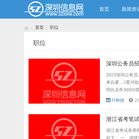
首页
新闻资
首页
职位
职位
›
›
深圳公务员
2023深圳公务
来自雾，星河欲
同比去年360问
站间友的区属仍是
IT科技
20
投点区，三个区
浙江省考笔
浙江省考试录用
如下： 一、成绩