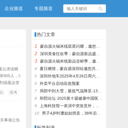
企业频道
专题频道
热门文章
1
蒙自源火锅米线双星闪耀，邀您共享辣爽夏日盛宴！
2
深圳美食狂欢季：蒙自源新品盛宴邀您品尝
3
蒙自源火锅米线新品尝鲜季，邀您共享味蕾盛宴！
4
夏日燃情，蒙自源深圳站邀您共赴美食盛宴！
天接云涛连晓
805人，
5
深圳外地车2025年4月26日周六限行吗
多剂搞毫达变
6
外卖平台启动应急预案
龙岗区和宝安
7
局部中到大雪，最低气温降至-13℃，济南今冬的第一场雪，或跟去年同一时间！
比
报考
仅限女性...
8
和熙论坛·2025第十届健康中国医药连锁发展论坛在泰州举办
9
上海科技馆一表演中突发意外，机器人从高处坠落摔毁
10
男子4岁时遭姑姑拐卖，38年后终回家认亲！聋哑父母苦寻多年，母亲已抱憾离世丨红星寻人
有关事项公告
标签列表