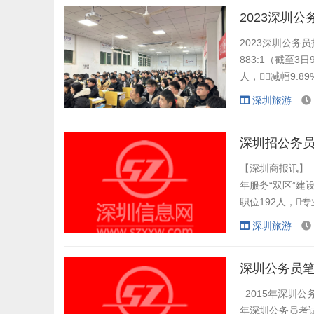
2023深圳
2023深圳公务员
883:1（截至3
人，减幅9.
为49.9:1，
深圳旅游
类型报名人数分析 
深圳招公务员
【深圳商报讯】（
年服务“双区”建
职位192人，
上学历，其中要
深圳旅游
月29日至2月6
可通过深圳组工在线
深圳公务员笔
2015年深圳公务
年深圳公务员考试