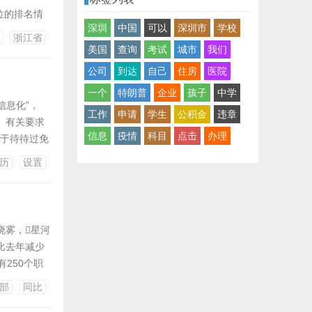
职位的排名情
深圳
中国
可以
深圳市
学校
的笔试成绩
浙江省
类职位的笔
美国
查询
考试
城市
我们
公司
到达
自己
住房
医院
一个
特朗普
企业
孩子
中学
信息化”，
工作
申请
学生
公积金
违章
录》有关要求
信息
疫情
科目
点击
办理
编于待待过免
提供编制文
历
设置
类：一般要求
雾，星河
同比去年减少
有250个职
占全部招录
部
同比
.