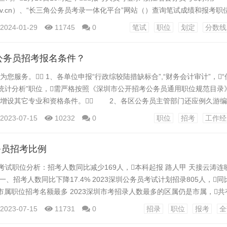
ks.gov.cn）、“长三角公务员考录一体化平台”网站（）查询笔试成绩和报考
乡镇（街道）机关面向服务基层项目人员职位和优秀村干部职位报考人员
2024-01-29
11745
0
笔试
职位
划定
分数线
加分项）。 二、分数线划定。经研究，全省公务员四级联考综合
共科目两科总分95分划定；基层类职...
5公务员招考报名条件？
为您服务。 1、各单位申报“行政综较陆措缺标合”,“财务会计审计”，“
“统计分析”职位，需严格按照《深圳市公开招考公务员通用职位规范目
自行增设其它专业和资格条件。 2、各区公务员主管部门还应例久游
部门盖章的各招考单位编制核定材料，申报招考参考公职位的，还需
2023-07-15
10232
0
职位
招考
工作经
主管部门批准参公的文件。 三、 性别条件设置 1、 综合管理
务员招考比例
员考试职位分析：招考人数同比减少169人，本科起报 路人甲 天接云涛连晓
 一、招考人数同比下降17.4% 2023深圳公务员考试计划招录805人，
二、市属职位招考名额最多 2023深圳市考招录人数最多的区属仍是市属，共
360问答89人。其次是龙岗区和宝安区，三个区招录人数共有600人，
2023-07-15
11731
0
招录
职位
报考
全
由即改数的74.53%。 三、根据性别分析 仅限女性报考的职位有11..