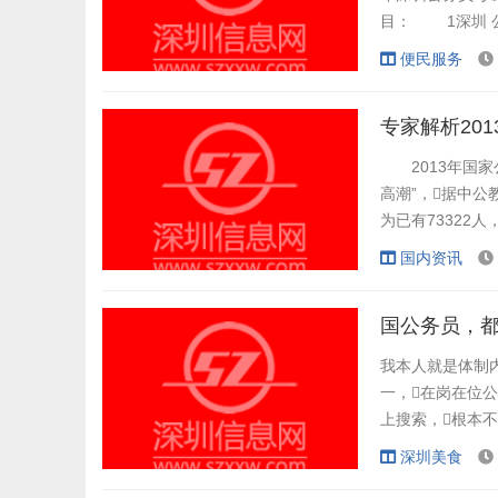
目： 1深圳 
验》、《申论》
便民服务
测验》、《国际
政执法素质测试》
专家解析20
2013年国家公
高潮”，据中公
为已有73322人
深圳公务员考试
国内资讯
【网友“聚”点】
科毕业时，报...
国公务员，
我本人就是体制内
一，在岗在位
上搜索，根本
集中在22至70
深圳美食
检查总站。 第