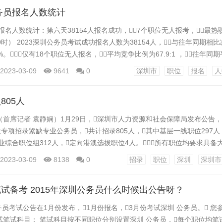
公务员报名人数统计
报名人数统计：第六天38154人报名成功，7个职位无人报考，最热
日9时） 2023深圳公务员考试成功报名人数为38154人，与往年同期相比
89%。仅有18个职位无人报名，平均竞争比例为67.9:1 ，往年
竞争程度增加。以下是深圳市考报名情况详细分析，供考生参考。
2023-03-09
9641
0
深圳市
职位
报名
人
截至1月3日9:00，2023深圳市考成功报名最多的职位类型是...
805人
首席记者 袁静娴）1月29日，深圳市人力资源和社会保障局发布公告，
设专项招录紧缺专业公务员，共计招录805人，其中基层一线职位297人
专业综合职位组312人，定向港澳选拔职位4人。所有职位均要求具
求研究生职位占20%，17个职位要求博士研究生。 此次公务员招
2023-03-09
8138
0
招录
职位
深圳
深圳市
日，采取网上报名的方式，统一在深圳市人事考评报名系统进行报名。
网...
试备考 2015年深圳公务员什么时候出公告呀？
员考试公告在1月份发布，1月份报名，3月份考试深圳 公务员。 您参
笔试科目： 笔试科目按不同职位分别设置深圳 公务员，每个职位均笔