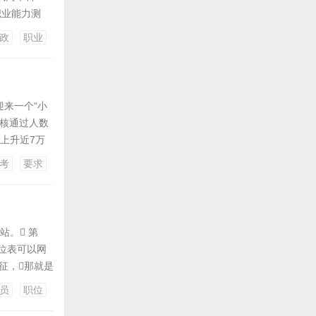
职业能力测
行政职业能力
政
职业
验》、《行
迎来一个“小
审核通过人数
过上升近7万
？
考
要求
年前，我本
站。 第
职位表可以网
，那就是
圳出入境边防
员
职位
绝大多数人都