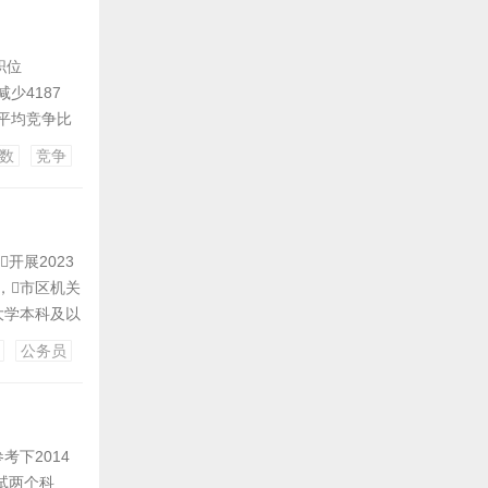
职位
减少4187
同期平均竞争比
 一、各职位
数
竞争
开展2023
，市区机关
备大学本科及以
录报考时间为1
公务员
报考人员
考下2014
试两个科