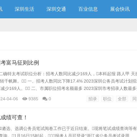
讯
深圳生活
深圳交通
百业信息
展会快讯
招考富马征则比例
员二确特太考试职位分析：招考人数同比减少169人，本科起报 路人甲 
转千帆舞。 一、招考人数同比下降17.4% 2023深圳公务员考试计划招录
答减少169人。 二、市属职位招考名额最多 2023深圳市考招录人数最
市属，共有250个职十都研酸式位，计划招录389人。局最其次是
24-04-06
9385
0
招录
职位
全部
同
招录人数共有600人，占全部招录人数的74.53%。 三、根据性别分析 
试成绩可查！
和遴选、选调公务员笔试阅卷工作已于近日结束。现将笔试成绩查询等
查询。1月16日15时起，报考人员可登录“浙江省公务员考试录用