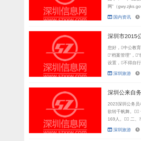
网”（gwy.zj
况。其中，
国内资讯
为原始成绩（未含
试合格分数线按公
深圳市201
您好，中公教育
“档案管理”，
设置，不得
汇总提供由区编制
深圳旅游
件和省市公务员
设定“不限”。...
深圳公来自
2023深圳公务
欲转千帆舞。
169人。 
位，计划招录3
深圳旅游
人喜血者故存名民爱