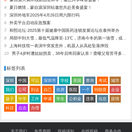
4
夏日燃情，蒙自源深圳站邀您共赴美食盛宴！
5
深圳外地车2025年4月26日周六限行吗
6
外卖平台启动应急预案
7
和熙论坛·2025第十届健康中国医药连锁发展论坛在泰州举办
8
局部中到大雪，最低气温降至-13℃，济南今冬的第一场雪，或跟去年同一时间！
9
上海科技馆一表演中突发意外，机器人从高处坠落摔毁
10
男子4岁时遭姑姑拐卖，38年后终回家认亲！聋哑父母苦寻多年，母亲已抱憾离世丨红星寻人
标签列表
深圳
中国
可以
深圳市
学校
美国
查询
考试
城市
我们
公司
到达
自己
住房
医院
一个
特朗普
企业
孩子
中学
工作
申请
学生
公积金
违章
信息
疫情
科目
点击
办理
关于我们
免责声明
投稿须知
在线投稿
商务合作