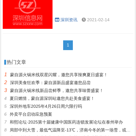
深圳资讯
2021-02-14
1
热门文章
1
蒙自源火锅米线双星闪耀，邀您共享辣爽夏日盛宴！
2
深圳美食狂欢季：蒙自源新品盛宴邀您品尝
3
蒙自源火锅米线新品尝鲜季，邀您共享味蕾盛宴！
4
夏日燃情，蒙自源深圳站邀您共赴美食盛宴！
5
深圳外地车2025年4月26日周六限行吗
6
外卖平台启动应急预案
7
和熙论坛·2025第十届健康中国医药连锁发展论坛在泰州举办
8
局部中到大雪，最低气温降至-13℃，济南今冬的第一场雪，或跟去年同一时间！