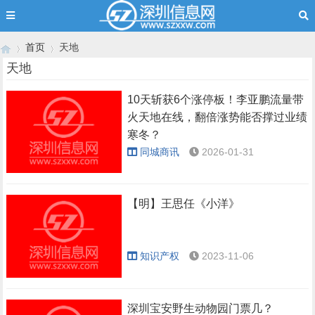
首页
天地
天地
10天斩获6个涨停板！李亚鹏流量带
›
›
火天地在线，翻倍涨势能否撑过业绩
寒冬？
同城商讯
2026-01-31
【明】王思任《小洋》
知识产权
2023-11-06
深圳宝安野生动物园门票几？