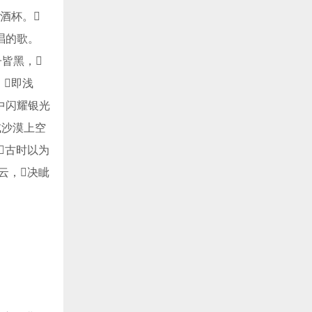
的酒杯。
唱的歌。
子皆黑，
，即浅
雾中闪耀银光
上或沙漠上空
，古时以为
层云，决眦