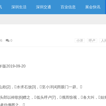
讯
深圳生活
深圳交通
百业信息
展会快讯
05
0
小洋
呼卢
人
019-09-20
[2]，水求石放[3]，至小洋[4]而眼门一辟。
黄头郎以棹歌[6]赠之，低头呼卢[7]，俄而惊视，各大叫，
者仿佛图之。