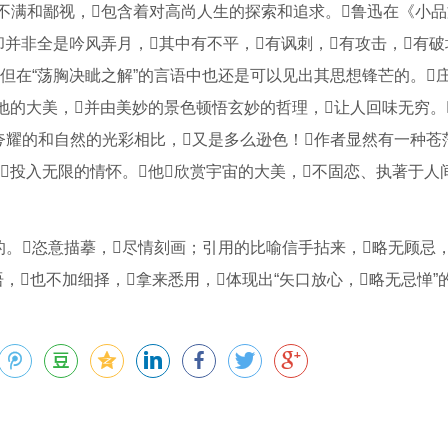
不满和鄙视，包含着对高尚人生的探索和追求。鲁迅在《小
并非全是吟风弄月，其中有不平，有讽刺，有攻击，有破坏
但在“荡胸决眦之解”的言语中也还是可以见出其思想锋芒的。
天地的大美，并由美妙的景色顿悟玄妙的哲理，让人回味无穷。
夸耀的和自然的光彩相比，又是多么逊色！作者显然有一种苍
投入无限的情怀。他欣赏宇宙的大美，不固恋、执著于人间
。恣意描摹，尽情刻画；引用的比喻信手拈来，略无顾忌
词语，也不加细择，拿来悉用，体现出“矢口放心，略无忌惮”