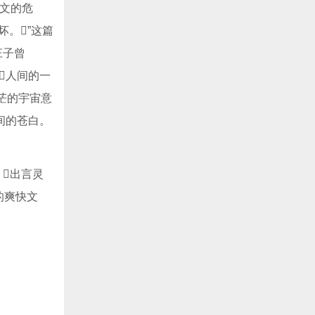
品文的危
。”这篇
庄子曾
人间的一
茫的宇宙意
的苍白。
，出言灵
的爽快文