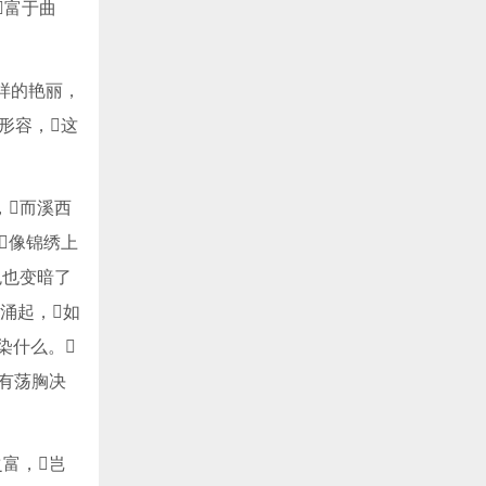
富于曲
样的艳丽，
形容，这
，而溪西
像锦绣上
色也变暗了
层涌起，如
什么。
“有荡胸决
之富，岂