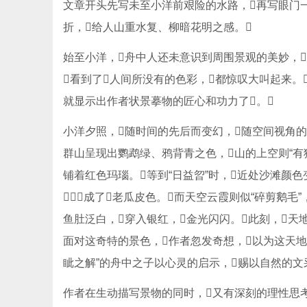
文章开头先写未至小洋前艰险的水路，再写眼门一
折，给人山重水复、柳暗花明之感。
始至小洋，舟中人还未意识到周围景观的美妙，
看到了人间所没有的色彩，都惊叹大叫起来。
就显示出作者状景摹物的匠心和功力了。
小洋夕照，随时间的先后而变幻，随空间视角的转
群山呈现出鹦鹉绿、鸦背青之色，山的上空则“有
铺着红色玛瑙。等到“日益曶”时，近处沙滩颜
，成了老瓜皮色。而天空云霞则似“碎剪鹅毛
鱼肚泛白，穿入银红，金光闪闪。此刻，天
面对这奇特的景色，作者忽发奇想，以为这天地
眦之解”的舟中之子以心灵的启示，赐以自然的文
作者在生动描写景物的同时，又有深刻的理性思考