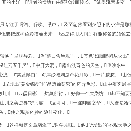
开的小洋，读者的情绪也由紧张转而轻松。笔墨流宕多变，
只专注于喝酒、听歌、呼卢，及至忽然看到夕照下的小洋是那
但要把这种色彩描绘出来，还是得用人间所有能称名的颜色去
换而呈现异彩。当“落日含半规”时，其色“如胭脂初从火出”
猩红云五千尺”，中开大洞，露出淡青色的天空，倒映水中，
色变浅，“柔蓝懈白”；对岸沙滩则是芦花月影，一片朦胧。山
”，呈现出“黄金锦荔”和“晶透葡萄紫”的奇异色彩。山中夜雾层
地山川，云霞日彩，烘蒸郁衬，好像一个大染坊，却不知要染
山川之美是要“妒海蜃，凌阿闪，一漏卿丽之华”，又像是给
采，使之观赏奇妙的随时变化。
，这样就使文章增添了哲学意味。他所发出的“不观天地