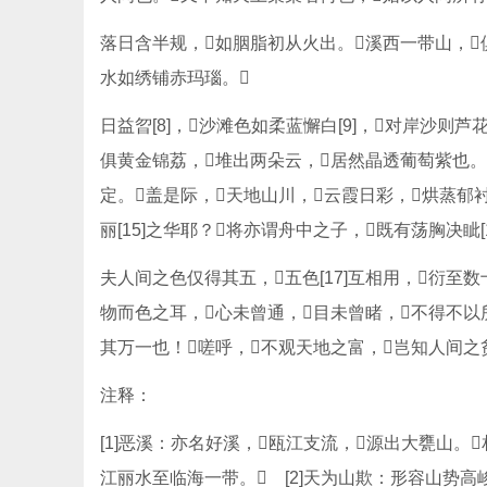
落日含半规，如胭脂初从火出。溪西一带山，
水如绣铺赤玛瑙。
日益曶[8]，沙滩色如柔蓝懈白[9]，对岸沙则芦
俱黄金锦荔，堆出两朵云，居然晶透葡萄紫也。
定。盖是际，天地山川，云霞日彩，烘蒸郁衬，
丽[15]之华耶？将亦谓舟中之子，既有荡胸决眦
夫人间之色仅得其五，五色[17]互相用，衍
物而色之耳，心未曾通，目未曾睹，不得不以
其万一也！嗟呼，不观天地之富，岂知人间之
注释：
[1]恶溪：亦名好溪，瓯江支流，源出大甕山。
江丽水至临海一带。 [2]天为山欺：形容山势高