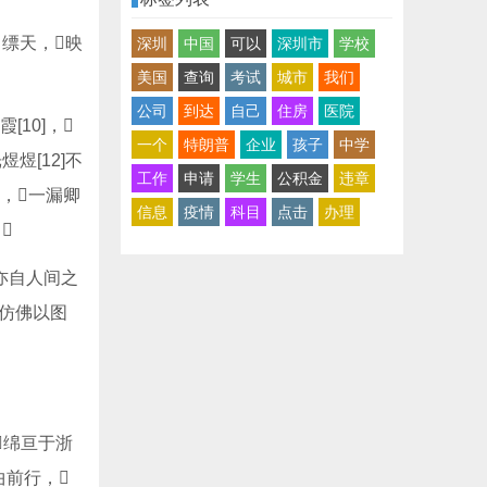
出缥天，映
深圳
中国
可以
深圳市
学校
美国
查询
考试
城市
我们
公司
到达
自己
住房
医院
[10]，
一个
特朗普
企业
孩子
中学
煜[12]不
工作
申请
学生
公积金
违章
]，一漏卿
信息
疫情
科目
点击
办理

亦自人间之
能仿佛以图
绵亘于浙
曲前行，