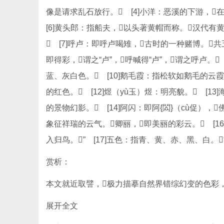
像是请求乱石放行。 [4]小洋：恶溪的下游，
[6]黄头郎：指船夫，以头著黄帽而称。汉代有
 [7]呼卢：即呼卢喝雉，古时的一种赌博。
即得彩，谓之“卢”，呼喊得“卢”，谓之呼卢。
蓝、灰白色。 [10]鹅毛霞：指松软如鹅毛的云霞
的红色。 [12]煜（yù玉）煜：明亮貌。 [
的景物幻影。 [14]阿闪：即阿{閦}（cù促），
象征祥瑞的云气。卿丽，即美丽的彩云。 [
入归鸟。” [17]五色：指青、黄、赤、黑、白。
赏析：
本文就近取譬，极力描摹自然界错综幻变的色彩，
展开全文