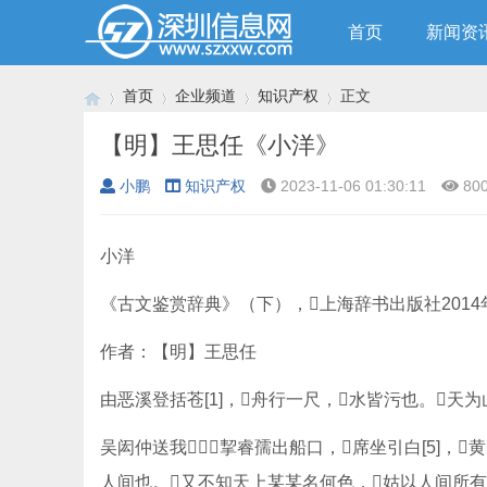
首页
新闻资
首页
企业频道
知识产权
正文
【明】王思任《小洋》
小鹏
知识产权
2023-11-06 01:30:11
80
›
›
›
›
小洋
《古文鉴赏辞典》（下），上海辞书出版社2014年版2
作者：【明】王思任
由恶溪登括苍[1]，舟行一尺，水皆污也。天为山欺
吴闳仲送我，挈睿孺出船口，席坐引白[5]，
人间也。又不知天上某某名何色，姑以人间所有