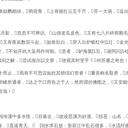
俱似鹦鹉绿，鸦背青，上有猩红云五千尺，开一大洞，逗
花月影，忽忽不可辨识。山俱老瓜皮色。又有七八片碎剪鹅毛霞
又有夜岚数层斗起，如鱼肚白，穿入出炉银红中[11]，金光煜
不知开此大染局作何制。意者，妒海蜃[13]，凌阿闪[14
[16]之解，尝试假尔以文章，使观其时变乎？何所遘之奇也！
至数十而止，焉有不可思议如此其错综幻变者！曩吾称名取类，
所睹所通者，达之于口而告之于人；然所谓仿佛图之，又安
贫哉！
相传溪中多水怪，后遁去，故改恶溪为好溪。括苍：山名，
峻，直逼青天。 [3]水求石放：形容江中乱石很多，水流纡