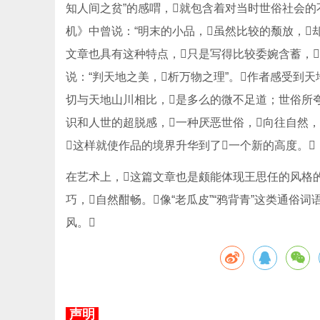
知人间之贫”的感喟，就包含着对当时世俗社会的
机》中曾说：“明末的小品，虽然比较的颓放，却
文章也具有这种特点，只是写得比较委婉含蓄，
说：“判天地之美，析万物之理”。作者感受到
切与天地山川相比，是多么的微不足道；世俗所
识和人世的超脱感，一种厌恶世俗，向往自然，
这样就使作品的境界升华到了一个新的高度。
在艺术上，这篇文章也是颇能体现王思任的风格的
巧，自然酣畅。像“老瓜皮”“鸦背青”这类通俗
风。
声明