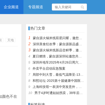
企业频道
专题频道
热门文章
1
蒙自源火锅米线双星闪耀，邀您共享辣爽夏日盛宴！
间
天地
2
深圳美食狂欢季：蒙自源新品盛宴邀您品尝
3
蒙自源火锅米线新品尝鲜季，邀您共享味蕾盛宴！
4
夏日燃情，蒙自源深圳站邀您共赴美食盛宴！
5
深圳外地车2025年4月26日周六限行吗
6
外卖平台启动应急预案
7
局部中到大雪，最低气温降至-13℃，济南今冬的第一场雪，或跟去年同一时间！
8
和熙论坛·2025第十届健康中国医药连锁发展论坛在泰州举办
9
上海科技馆一表演中突发意外，机器人从高处坠落摔毁
10
男子4岁时遭姑姑拐卖，38年后终回家认亲！聋哑父母苦寻多年，母亲已抱憾离世丨红星寻人
始知颜色不在
标签列表