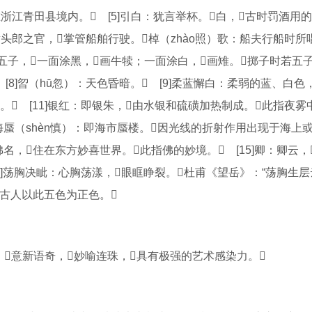
在浙江青田县境内。 [5]引白：犹言举杯。白，古时罚酒用
黄头郎之官，掌管船舶行驶。棹（zhào照）歌：船夫行船时所
共五子，一面涂黑，画牛犊；一面涂白，画雉。掷子时若五
 [8]曶（hū忽）：天色昏暗。 [9]柔蓝懈白：柔弱的蓝、白色
。 [11]银红：即银朱，由水银和硫磺加热制成。此指夜
13]海蜃（shèn慎）：即海市蜃楼。因光线的折射作用出现于海
佛名，住在东方妙喜世界。此指佛的妙境。 [15]卿：卿云
16]荡胸决眦：心胸荡漾，眼眶睁裂。杜甫《望岳》：“荡胸生
古人以此五色为正色。
意新语奇，妙喻连珠，具有极强的艺术感染力。