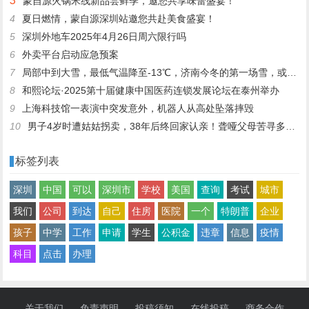
3
蒙自源火锅米线新品尝鲜季，邀您共享味蕾盛宴！
4
夏日燃情，蒙自源深圳站邀您共赴美食盛宴！
5
深圳外地车2025年4月26日周六限行吗
6
外卖平台启动应急预案
7
局部中到大雪，最低气温降至-13℃，济南今冬的第一场雪，或跟去年同一时间！
8
和熙论坛·2025第十届健康中国医药连锁发展论坛在泰州举办
9
上海科技馆一表演中突发意外，机器人从高处坠落摔毁
10
男子4岁时遭姑姑拐卖，38年后终回家认亲！聋哑父母苦寻多年，母亲已抱憾离世丨红星寻人
标签列表
深圳
中国
可以
深圳市
学校
美国
查询
考试
城市
我们
公司
到达
自己
住房
医院
一个
特朗普
企业
孩子
中学
工作
申请
学生
公积金
违章
信息
疫情
科目
点击
办理
关于我们
免责声明
投稿须知
在线投稿
商务合作