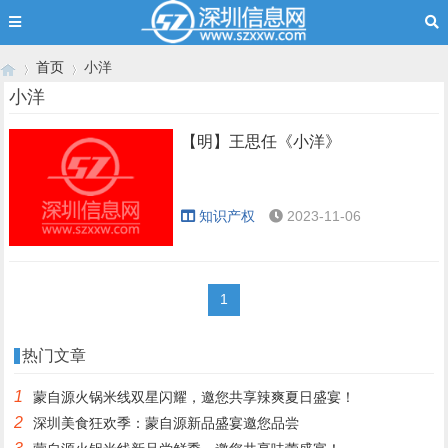
首页
小洋
小洋
【明】王思任《小洋》
›
›
知识产权
2023-11-06
1
热门文章
1
蒙自源火锅米线双星闪耀，邀您共享辣爽夏日盛宴！
2
深圳美食狂欢季：蒙自源新品盛宴邀您品尝