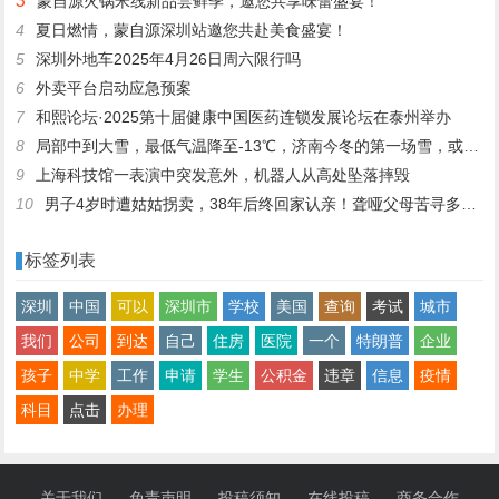
3
蒙自源火锅米线新品尝鲜季，邀您共享味蕾盛宴！
4
夏日燃情，蒙自源深圳站邀您共赴美食盛宴！
5
深圳外地车2025年4月26日周六限行吗
6
外卖平台启动应急预案
7
和熙论坛·2025第十届健康中国医药连锁发展论坛在泰州举办
8
局部中到大雪，最低气温降至-13℃，济南今冬的第一场雪，或跟去年同一时间！
9
上海科技馆一表演中突发意外，机器人从高处坠落摔毁
10
男子4岁时遭姑姑拐卖，38年后终回家认亲！聋哑父母苦寻多年，母亲已抱憾离世丨红星寻人
标签列表
深圳
中国
可以
深圳市
学校
美国
查询
考试
城市
我们
公司
到达
自己
住房
医院
一个
特朗普
企业
孩子
中学
工作
申请
学生
公积金
违章
信息
疫情
科目
点击
办理
关于我们
免责声明
投稿须知
在线投稿
商务合作