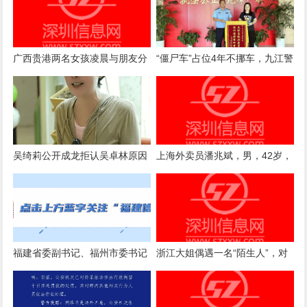
广西贵港两名女孩凌晨与朋友分
“僵尸车”占位4年不挪车，九江警
开后失联超100小时，一个17岁
方介入后成功拖离报废
一个14岁
吴绮莉公开成龙拒认吴卓林原因
上海外卖员潘兆斌，男，42岁，
被中央政法委点名表扬！
福建省委副书记、福州市委书记
浙江大姐偶遇一名“陌生人”，对
郭宁宁接待群众来访
方一开口就被她认定是17年前的
救命恩人：被救时我满脸是血、