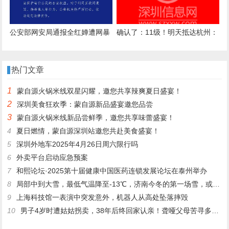
视线模糊，但一直记得救命恩人
的声音
公安部网安局通报全红婵遭网暴
确认了：11级！明天抵达杭州：
细节
关窗，关窗
热门文章
1
蒙自源火锅米线双星闪耀，邀您共享辣爽夏日盛宴！
2
深圳美食狂欢季：蒙自源新品盛宴邀您品尝
3
蒙自源火锅米线新品尝鲜季，邀您共享味蕾盛宴！
4
夏日燃情，蒙自源深圳站邀您共赴美食盛宴！
5
深圳外地车2025年4月26日周六限行吗
6
外卖平台启动应急预案
7
和熙论坛·2025第十届健康中国医药连锁发展论坛在泰州举办
8
局部中到大雪，最低气温降至-13℃，济南今冬的第一场雪，或跟去年同一时间！
9
上海科技馆一表演中突发意外，机器人从高处坠落摔毁
10
男子4岁时遭姑姑拐卖，38年后终回家认亲！聋哑父母苦寻多年，母亲已抱憾离世丨红星寻人