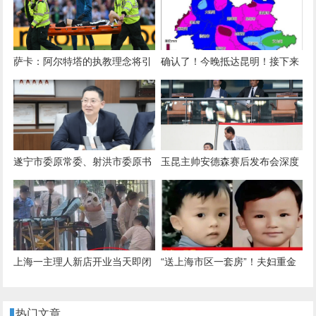
费提供：大家都想放前面，顺序
不好协调
萨卡：阿尔特塔的执教理念将引
确认了！今晚抵达昆明！接下来
领阿森纳走向成功
更猛，这期间暂停外出
遂宁市委原常委、射洪市委原书
玉昆主帅安德森赛后发布会深度
记谭晓政任四川省交通厅副厅长
解析：为何对北京队表达赞赏？
上海一主理人新店开业当天即闭
“送上海市区一套房”！夫妇重金
店，顾客现场冒高温排长队有人
悬赏被拐26年儿子线索：人贩子
晕倒，商场：已送医，另有人中
已减刑出狱，儿子仍下落不明！
热门文章