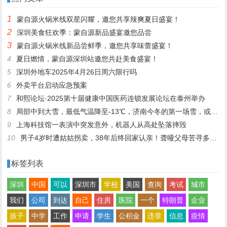
暑
年年都为儿子备份礼物
1
蒙自源火锅米线双星闪耀，邀您共享辣爽夏日盛宴！
2
深圳美食狂欢季：蒙自源新品盛宴邀您品尝
3
蒙自源火锅米线新品尝鲜季，邀您共享味蕾盛宴！
4
夏日燃情，蒙自源深圳站邀您共赴美食盛宴！
5
深圳外地车2025年4月26日周六限行吗
6
外卖平台启动应急预案
7
和熙论坛·2025第十届健康中国医药连锁发展论坛在泰州举办
8
局部中到大雪，最低气温降至-13℃，济南今冬的第一场雪，或跟去年同一时间！
9
上海科技馆一表演中突发意外，机器人从高处坠落摔毁
10
男子4岁时遭姑姑拐卖，38年后终回家认亲！聋哑父母苦寻多年，母亲已抱憾离世丨红星寻人
标签列表
深圳
中国
可以
深圳市
学校
美国
查询
考试
城市
我们
公司
到达
自己
住房
医院
一个
特朗普
企业
孩子
中学
工作
申请
学生
公积金
违章
信息
疫情