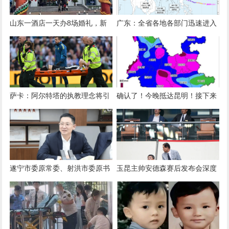
山东一酒店一天办8场婚礼，新
广东：全省各地各部门迅速进入
人共用一个充气拱门，酒店称免
临战状态
费提供：大家都想放前面，顺序
不好协调
萨卡：阿尔特塔的执教理念将引
确认了！今晚抵达昆明！接下来
领阿森纳走向成功
更猛，这期间暂停外出
遂宁市委原常委、射洪市委原书
玉昆主帅安德森赛后发布会深度
记谭晓政任四川省交通厅副厅长
解析：为何对北京队表达赞赏？