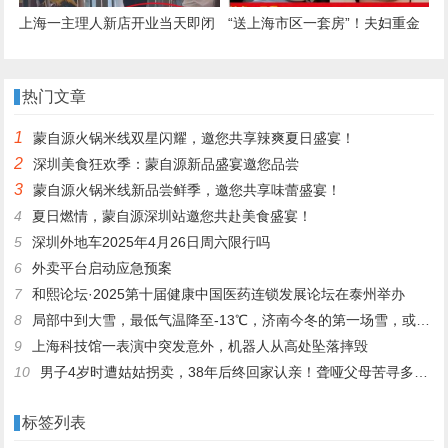
上海一主理人新店开业当天即闭
“送上海市区一套房”！夫妇重金
店，顾客现场冒高温排长队有人
悬赏被拐26年儿子线索：人贩子
晕倒，商场：已送医，另有人中
已减刑出狱，儿子仍下落不明！
热门文章
暑
年年都为儿子备份礼物
1
蒙自源火锅米线双星闪耀，邀您共享辣爽夏日盛宴！
2
深圳美食狂欢季：蒙自源新品盛宴邀您品尝
3
蒙自源火锅米线新品尝鲜季，邀您共享味蕾盛宴！
4
夏日燃情，蒙自源深圳站邀您共赴美食盛宴！
5
深圳外地车2025年4月26日周六限行吗
6
外卖平台启动应急预案
7
和熙论坛·2025第十届健康中国医药连锁发展论坛在泰州举办
8
局部中到大雪，最低气温降至-13℃，济南今冬的第一场雪，或跟去年同一时间！
9
上海科技馆一表演中突发意外，机器人从高处坠落摔毁
10
男子4岁时遭姑姑拐卖，38年后终回家认亲！聋哑父母苦寻多年，母亲已抱憾离世丨红星寻人
标签列表