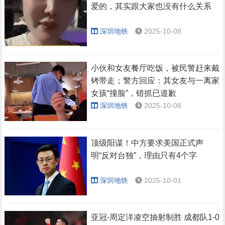
爱的，其实跟大家也没有什么关系
深圳地铁
2025-10-08
小伙和女友餐厅吃饭，被民警赶来戴
铐带走；警方回应：其女友与一离家
女孩“撞脸”，错抓已道歉
深圳地铁
2025-10-08
顶级阳谋！中方要求美国正式声
明“反对台独”，理由只有4个字
深圳地铁
2025-10-01
亚冠-周定洋凌空抽射制胜 成都队1-0