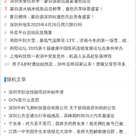
2
深圳美食狂欢季：蒙自源新品盛宴邀您品尝
3
蒙自源火锅米线新品尝鲜季，邀您共享味蕾盛宴！
4
夏日燃情，蒙自源深圳站邀您共赴美食盛宴！
5
深圳外地车2025年4月26日周六限行吗
6
外卖平台启动应急预案
7
局部中到大雪，最低气温降至-13℃，济南今冬的第一场雪，或跟去年同一时间！
8
和熙论坛·2025第十届健康中国医药连锁发展论坛在泰州举办
9
上海科技馆一表演中突发意外，机器人从高处坠落摔毁
10
男子4岁时遭姑姑拐卖，38年后终回家认亲！聋哑父母苦寻多年，母亲已抱憾离世丨红星寻人
随机文章
深圳市职业技能培训补贴申请
GOV是什么意思
深圳中科飞测科技股份有限公司 关于获得政府补助的公告
深圳公共交通出行幸福感高，高峰期时间与小汽车最接近
于东来：对方若不受罚，我将关闭胖东来！相关网红账号已被禁，仿冒号一开即被封
江西一中学因学生未填报北大清华，老师大怒解散微信群，教育局：正在处理