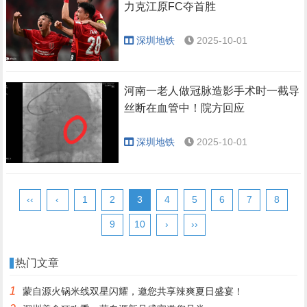
力克江原FC夺首胜
深圳地铁
2025-10-01
河南一老人做冠脉造影手术时一截导
丝断在血管中！院方回应
深圳地铁
2025-10-01
‹‹
‹
1
2
3
4
5
6
7
8
9
10
›
››
热门文章
1
蒙自源火锅米线双星闪耀，邀您共享辣爽夏日盛宴！