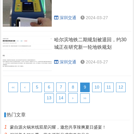
深圳交通
2024-03-27
哈尔滨地铁二期规划被退回，约30
城正在研究新一轮地铁规划
深圳交通
2024-03-27
‹‹
‹
5
6
7
8
9
10
11
12
13
14
›
››
热门文章
1
蒙自源火锅米线双星闪耀，邀您共享辣爽夏日盛宴！