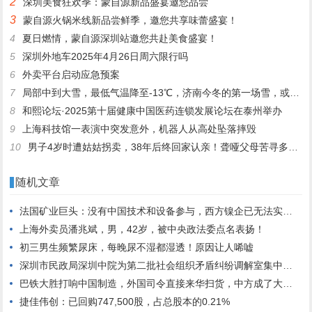
2
深圳美食狂欢季：蒙自源新品盛宴邀您品尝
3
蒙自源火锅米线新品尝鲜季，邀您共享味蕾盛宴！
4
夏日燃情，蒙自源深圳站邀您共赴美食盛宴！
5
深圳外地车2025年4月26日周六限行吗
6
外卖平台启动应急预案
7
局部中到大雪，最低气温降至-13℃，济南今冬的第一场雪，或跟去年同一时间！
8
和熙论坛·2025第十届健康中国医药连锁发展论坛在泰州举办
9
上海科技馆一表演中突发意外，机器人从高处坠落摔毁
10
男子4岁时遭姑姑拐卖，38年后终回家认亲！聋哑父母苦寻多年，母亲已抱憾离世丨红星寻人
随机文章
法国矿业巨头：没有中国技术和设备参与，西方镍企已无法实现盈利
上海外卖员潘兆斌，男，42岁，被中央政法委点名表扬！
初三男生频繁尿床，每晚尿不湿都湿透！原因让人唏嘘
深圳市民政局深圳中院为第二批社会组织矛盾纠纷调解室集中授牌
巴铁大胜打响中国制造，外国司令直接来华扫货，中方成了大赢家？
捷佳伟创：已回购747,500股，占总股本的0.21%